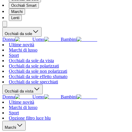
Occhiali Smart
Marchi
Lenti
Occhiali da sole
Donna
Uomo
Bambini
Ultime novità
Marchi di lusso
Sport
Occhiali da sole da vista
Occhiali da sole polarizzati
Occhiali da sole non polarizzati
Occhiali da sole effetto sfumato
Occhiali da sole specchiati
Occhiali da vista
Donna
Uomo
Bambini
Ultime novità
Marchi di lusso
Sport
Opzione filtro luce blu
Marchi