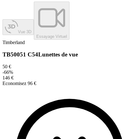
Vue 3D
Essayage Virtuel
Timberland
TB50051 C54
Lunettes de vue
50 €
-
66
%
146 €
Economisez
96 €