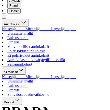
Älylasit
Brändit
Linssit
Aurinkolasit
Naiset
Miehet
Lapset
Uusimmat mallit
Luksusmerkit
Urheilu
Vahvuudelliset aurinkolasit
Polarisoidut aurinkolasit
Ei-polarisoidut aurinkolasit
Aurinkolasit liukuvärjätyillä linsseillä
Peiliaurinkolasit
Silmälasit
Naiset
Miehet
Lapset
Uusimmat mallit
Luksusmerkit
Urheilu
Sinivalosuodatinvaihtoehto
Brändit