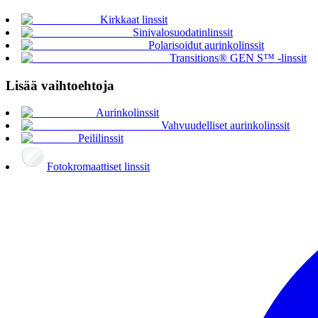
Kirkkaat linssit
Sinivalosuodatinlinssit
Polarisoidut aurinkolinssit
Transitions® GEN S™ -linssit
Lisää vaihtoehtoja
Aurinkolinssit
Vahvuudelliset aurinkolinssit
Peililinssit
Fotokromaattiset linssit