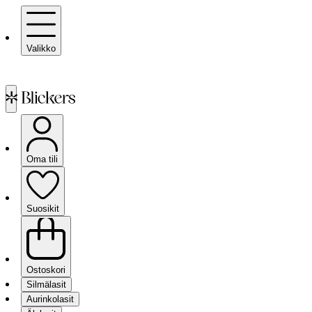
Valikko
Oma tili
Suosikit
Ostoskori
Silmälasit
Aurinkolasit