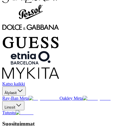
Katso kaikki
Älylasit
Ray-Ban Meta
Oakley Meta
Linssit
Tutustu
Suosituimmat