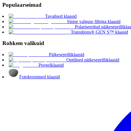
Populaarseimad
Tavalised klaasid
Sinise valguse filtriga klaasid
Polariseeritud päikeseprilliklaa
Transitions® GEN S™ klaasid
Rohkem valikuid
Päikeseprilliklaasid
Optilised päikeseprilliklaasid
Peegelklaasid
Fotokroomsed klaasid