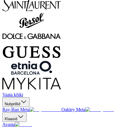
Vaata kõiki
Nutiprillid
Ray-Ban Meta
Oakley Meta
Klaasid
Avasta