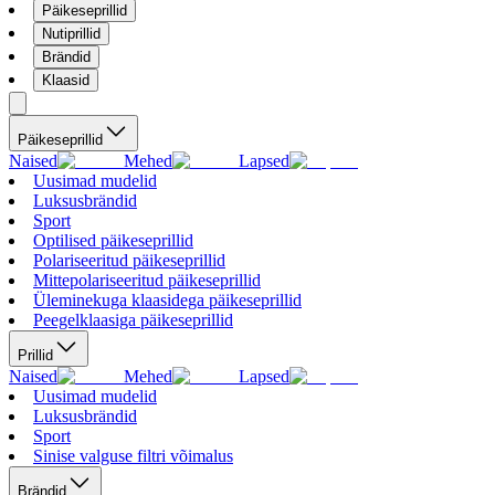
Päikeseprillid
Nutiprillid
Brändid
Klaasid
Päikeseprillid
Naised
Mehed
Lapsed
Uusimad mudelid
Luksusbrändid
Sport
Optilised päikeseprillid
Polariseeritud päikeseprillid
Mittepolariseeritud päikeseprillid
Üleminekuga klaasidega päikeseprillid
Peegelklaasiga päikeseprillid
Prillid
Naised
Mehed
Lapsed
Uusimad mudelid
Luksusbrändid
Sport
Sinise valguse filtri võimalus
Brändid