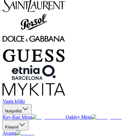
Vaata kõiki
Nutiprillid
Ray-Ban Meta
Oakley Meta
Klaasid
Avasta