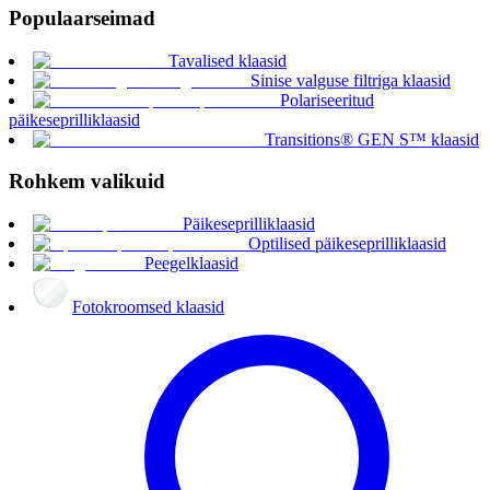
Populaarseimad
Tavalised klaasid
Sinise valguse filtriga klaasid
Polariseeritud
päikeseprilliklaasid
Transitions® GEN S™ klaasid
Rohkem valikuid
Päikeseprilliklaasid
Optilised päikeseprilliklaasid
Peegelklaasid
Fotokroomsed klaasid