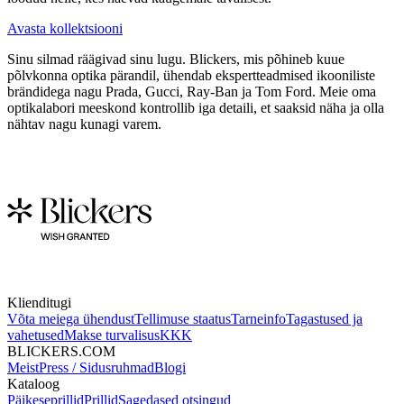
Avasta kollektsiooni
Sinu silmad räägivad sinu lugu. Blickers, mis põhineb kuue
põlvkonna optika pärandil, ühendab ekspertteadmised ikooniliste
brändidega nagu Prada, Gucci, Ray-Ban ja Tom Ford. Meie oma
optikalabori meeskond kontrollib iga detaili, et saaksid näha ja olla
nähtav nagu kunagi varem.
Klienditugi
Võta meiega ühendust
Tellimuse staatus
Tarneinfo
Tagastused ja
vahetused
Makse turvalisus
KKK
BLICKERS.COM
Meist
Press / Sidusruhmad
Blogi
Kataloog
Päikeseprillid
Prillid
Sagedased otsingud