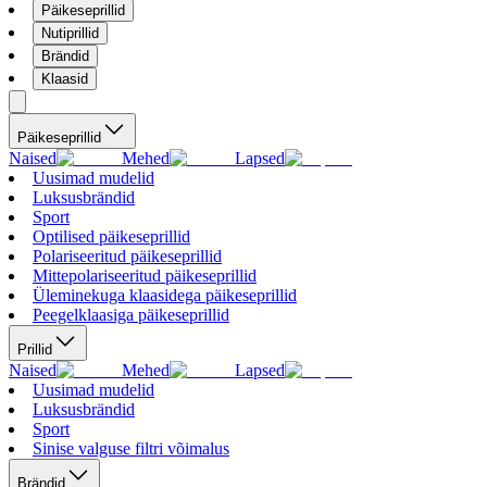
Päikeseprillid
Nutiprillid
Brändid
Klaasid
Päikeseprillid
Naised
Mehed
Lapsed
Uusimad mudelid
Luksusbrändid
Sport
Optilised päikeseprillid
Polariseeritud päikeseprillid
Mittepolariseeritud päikeseprillid
Üleminekuga klaasidega päikeseprillid
Peegelklaasiga päikeseprillid
Prillid
Naised
Mehed
Lapsed
Uusimad mudelid
Luksusbrändid
Sport
Sinise valguse filtri võimalus
Brändid