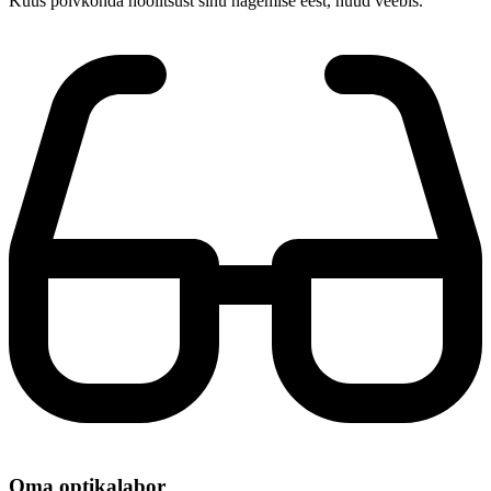
Kuus põlvkonda hoolitsust sinu nägemise eest, nüüd veebis.
Oma optikalabor