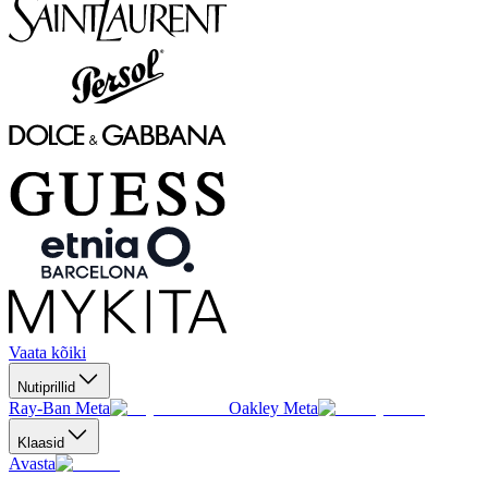
Vaata kõiki
Nutiprillid
Ray-Ban Meta
Oakley Meta
Klaasid
Avasta