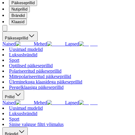
Päikeseprillid
Nutiprillid
Brändid
Klaasid
Päikeseprillid
Naised
Mehed
Lapsed
Uusimad mudelid
Luksusbrändid
Sport
Optilised päikeseprillid
Polariseeritud päikeseprillid
Mittepolariseeritud päikeseprillid
Üleminekuga klaasidega päikeseprillid
Peegelklaasiga päikeseprillid
Prillid
Naised
Mehed
Lapsed
Uusimad mudelid
Luksusbrändid
Sport
Sinise valguse filtri võimalus
Brändid