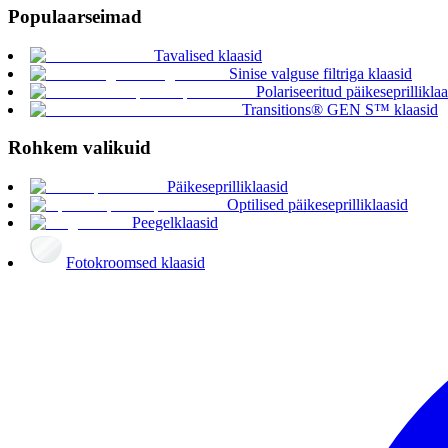
Populaarseimad
Tavalised klaasid
Sinise valguse filtriga klaasid
Polariseeritud päikeseprilliklaa
Transitions® GEN S™ klaasid
Rohkem valikuid
Päikeseprilliklaasid
Optilised päikeseprilliklaasid
Peegelklaasid
Fotokroomsed klaasid