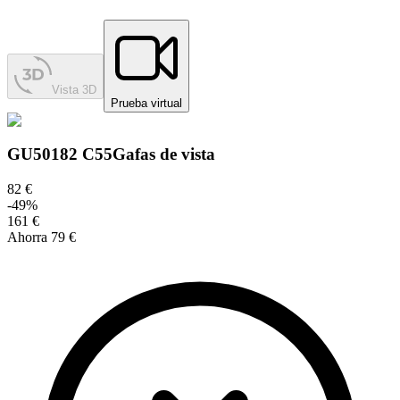
Vista 3D
Prueba virtual
GU50182 C55
Gafas de vista
82 €
-
49
%
161 €
Ahorra
79 €