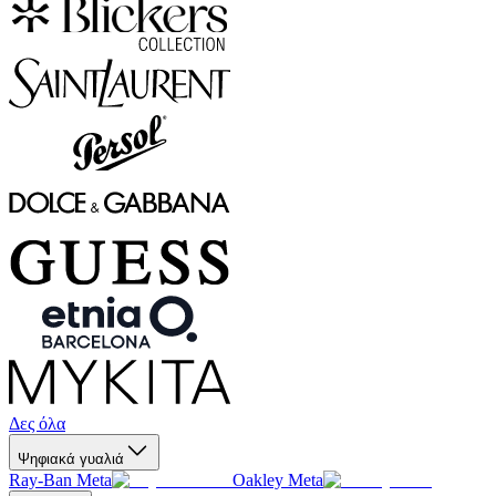
Δες όλα
Ψηφιακά γυαλιά
Ray-Ban Meta
Oakley Meta