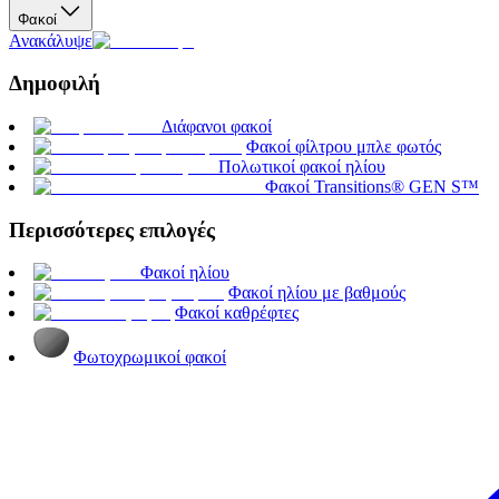
Φακοί
Ανακάλυψε
Δημοφιλή
Διάφανοι φακοί
Φακοί φίλτρου μπλε φωτός
Πολωτικοί φακοί ηλίου
Φακοί Transitions® GEN S™
Περισσότερες επιλογές
Φακοί ηλίου
Φακοί ηλίου με βαθμούς
Φακοί καθρέφτες
Φωτοχρωμικοί φακοί