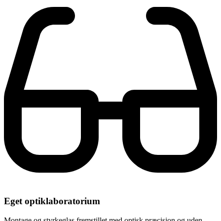
Eget optiklaboratorium
Montage og styrkeglas fremstillet med optisk præcision og uden