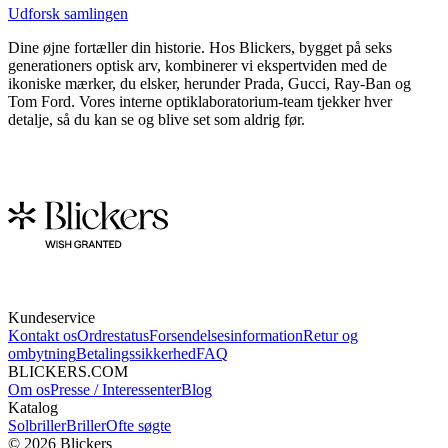
Udforsk samlingen
Dine øjne fortæller din historie. Hos Blickers, bygget på seks
generationers optisk arv, kombinerer vi ekspertviden med de
ikoniske mærker, du elsker, herunder Prada, Gucci, Ray-Ban og
Tom Ford. Vores interne optiklaboratorium-team tjekker hver
detalje, så du kan se og blive set som aldrig før.
Kundeservice
Kontakt os
Ordrestatus
Forsendelsesinformation
Retur og
ombytning
Betalingssikkerhed
FAQ
BLICKERS.COM
Om os
Presse / Interessenter
Blog
Katalog
Solbriller
Briller
Ofte søgte
©
2026
Blickers