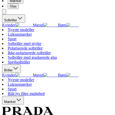
Mærker
Glas
Solbriller
Kvinder
Mænd
Børn
Nyeste modeller
Luksusmærker
Sport
Solbriller med styrke
Polariserede solbriller
Ikke-polariserede solbriller
Solbriller med graduerede glas
Spejlsolbriller
Briller
Kvinder
Mænd
Børn
Nyeste modeller
Luksusmærker
Sport
Blåt lys filter mulighed
Mærker