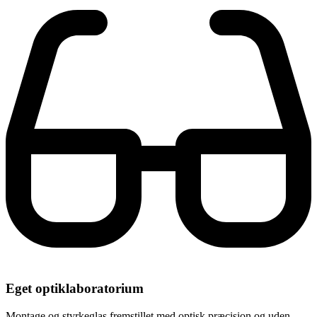
Eget optiklaboratorium
Montage og styrkeglas fremstillet med optisk præcision og uden