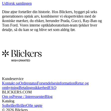
Udforsk samlingen
Dine øjne fortæller din historie. Hos Blickers, bygget på seks
generationers optisk arv, kombinerer vi ekspertviden med de
ikoniske mærker, du elsker, herunder Prada, Gucci, Ray-Ban og
Tom Ford. Vores interne optiklaboratorium-team tjekker hver
detalje, så du kan se og blive set som aldrig før.
Kundeservice
Kontakt os
Ordrestatus
Forsendelsesinformation
Retur og
ombytning
Betalingssikkerhed
FAQ
BLICKERS.COM
Om os
Presse / Interessenter
Blog
Katalog
Solbriller
Briller
Ofte søgte
©
2026
Blickers