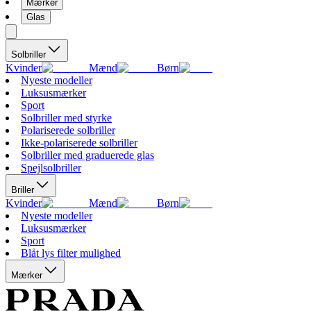
Mærker
Glas
Solbriller
Kvinder
Mænd
Børn
Nyeste modeller
Luksusmærker
Sport
Solbriller med styrke
Polariserede solbriller
Ikke-polariserede solbriller
Solbriller med graduerede glas
Spejlsolbriller
Briller
Kvinder
Mænd
Børn
Nyeste modeller
Luksusmærker
Sport
Blåt lys filter mulighed
Mærker