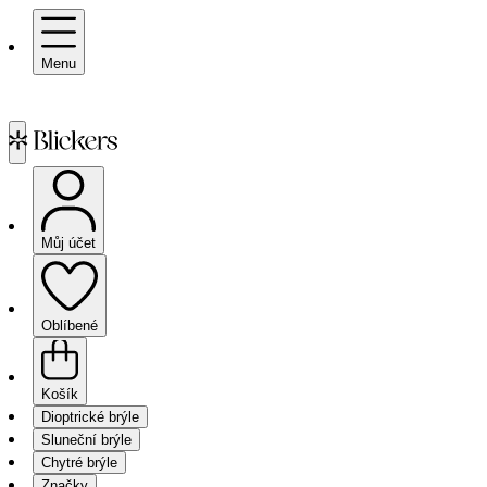
Menu
Můj účet
Oblíbené
Košík
Dioptrické brýle
Sluneční brýle
Chytré brýle
Značky