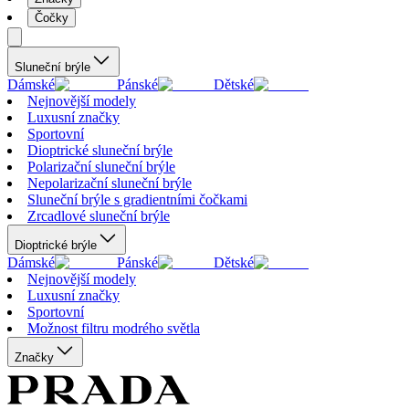
Čočky
Sluneční brýle
Dámské
Pánské
Dětské
Nejnovější modely
Luxusní značky
Sportovní
Dioptrické sluneční brýle
Polarizační sluneční brýle
Nepolarizační sluneční brýle
Sluneční brýle s gradientními čočkami
Zrcadlové sluneční brýle
Dioptrické brýle
Dámské
Pánské
Dětské
Nejnovější modely
Luxusní značky
Sportovní
Možnost filtru modrého světla
Značky