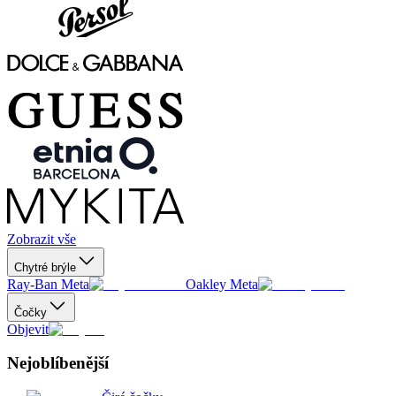
Zobrazit vše
Chytré brýle
Ray-Ban Meta
Oakley Meta
Čočky
Objevit
Nejoblíbenější