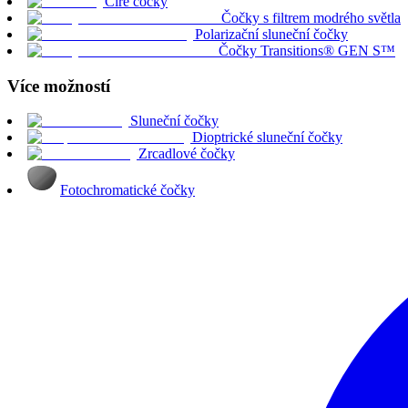
Čiré čočky
Čočky s filtrem modrého světla
Polarizační sluneční čočky
Čočky Transitions® GEN S™
Více možností
Sluneční čočky
Dioptrické sluneční čočky
Zrcadlové čočky
Fotochromatické čočky